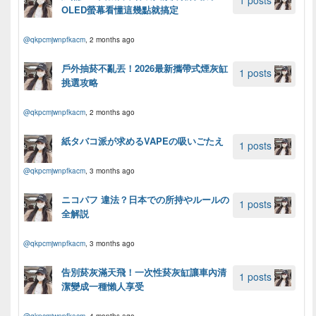
OLED螢幕看懂這幾點就搞定
@qkpcmjwnpfkacm
, 2 months ago
戶外抽菸不亂丟！2026最新攜帶式煙灰缸
1 posts
挑選攻略
@qkpcmjwnpfkacm
, 2 months ago
紙タバコ派が求めるVAPEの吸いごたえ
1 posts
@qkpcmjwnpfkacm
, 3 months ago
ニコパフ 違法？日本での所持やルールの
1 posts
全解説
@qkpcmjwnpfkacm
, 3 months ago
告別菸灰滿天飛！一次性菸灰缸讓車內清
1 posts
潔變成一種懶人享受
@qkpcmjwnpfkacm
, 4 months ago