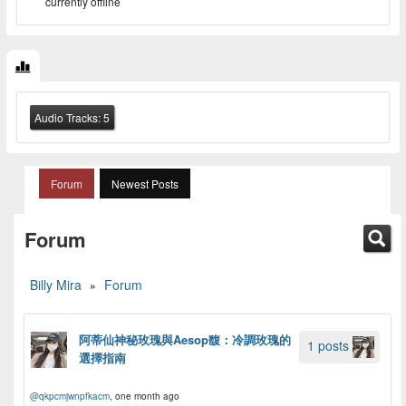
currently offline
Audio Tracks:
5
Forum
Newest Posts
Forum
Billy Mira
Forum
»
阿蒂仙神秘玫瑰與Aesop馥：冷調玫瑰的
1 posts
選擇指南
@qkpcmjwnpfkacm
, one month ago