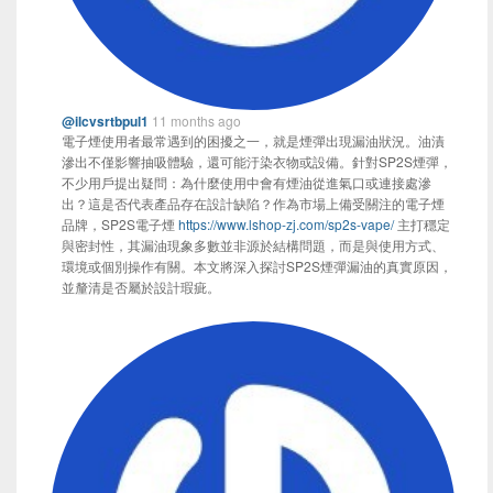
@ilcvsrtbpul1
11 months ago
電子煙使用者最常遇到的困擾之一，就是煙彈出現漏油狀況。油漬
滲出不僅影響抽吸體驗，還可能汙染衣物或設備。針對SP2S煙彈，
不少用戶提出疑問：為什麼使用中會有煙油從進氣口或連接處滲
出？這是否代表產品存在設計缺陷？作為市場上備受關注的電子煙
品牌，SP2S電子煙
https://www.lshop-zj.com/sp2s-vape/
主打穩定
與密封性，其漏油現象多數並非源於結構問題，而是與使用方式、
環境或個別操作有關。本文將深入探討SP2S煙彈漏油的真實原因，
並釐清是否屬於設計瑕疵。