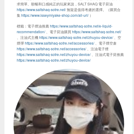
求簡單、順暢和口感純正的玩家來說，SALT SHAQ 電子菸油
https://www.saltshaq-sotre.net/
無疑是值得考慮的選擇。（購買合
集
https://www.isseymiyake-shop.com/all-url/
）
標籤：電子煙油推薦
https://www.saltshaq-sotre.net/e-liquid-
recommendation/
、電子菸油購買
https://www.saltshaq-sotre.net/
、注油式主機
https://www.saltshaq-sotre.net/zhuyou-device/
、空
煙彈
https://www.saltshaq-sotre.net/accessories/
、電子煙空倉
https://www.saltshaq-sotre.net/accessories/
、注油電子煙
https://www.saltshaq-sotre.net/zhuyou-device/
、注油式電子菸推薦
https://www.saltshaq-sotre.net/zhuyou-device/