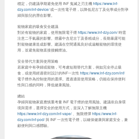
穩定，仍建議孕期避免使用 INF 鬼滅之刃主機
https://www.lnf-
dzy.com/inf-device/
或一次性電子煙，以降低尼古丁及化學成分對孕
婦與胎兒的潛在影響。
寵物家庭的吸食安全建議
對於有寵物的家庭，使用無限電子煙
https://www.lnf-dzy.com/
時需
注意二手氣霧的影響。煙霧中含尼古丁及香精成分，長期暴露可能
對寵物健康造成影響。建議在空間通風良好或遠離寵物的環境使
用，並避免寵物直接接觸煙油。
安全替代方案與使用策略
若家庭中有孕婦或寵物，可考慮短期替代方案，例如完全停止吸
食，或使用經過密封設計的INF一次性
https://www.lnf-dzy.com/inf/
電子煙作為控制使用的選擇。透過適當使用策略，仍能在保持便利
性與口感的同時，降低健康風險。
總結
孕婦與寵物家庭應慎重考量 INF 電子煙的使用風險。建議依自身環
境與需求，選擇安全的使用方式，並深入了解無限主機
https://www.lnf-dzy.com/inf-vape/
、無限煙彈
https://www.lnf-
dzy.com/inf-pod/
與 INF 一次性電子煙，以確保健康與家庭安全，兼
顧便利與口感體驗。