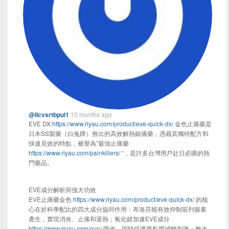
@ilcvsrtbpul1
10 months ago
EVE DX
https://www.riyau.com/product/eve-quick-dx/
金色止痛藥是
日本SS製藥（白兔牌）推出的高效解熱鎮痛藥，憑藉其獨特配方和
快速見效的特點，被譽為”最強止痛藥
https://www.riyau.com/painkillers/
“，是許多台灣用戶赴日必購的熱
門藥品。
EVE成分解析與強大功效
EVE止痛藥金色
https://www.riyau.com/product/eve-quick-dx/
的核
心在於科學配比的四大成分協同作用：布洛芬能有效抑制前列腺素
產生，實現消炎、止痛和退熱；氧化鎂加速EVE成分
https://www.riyau.com/eve/
吸收，同時保護胃黏膜減輕刺激；無水