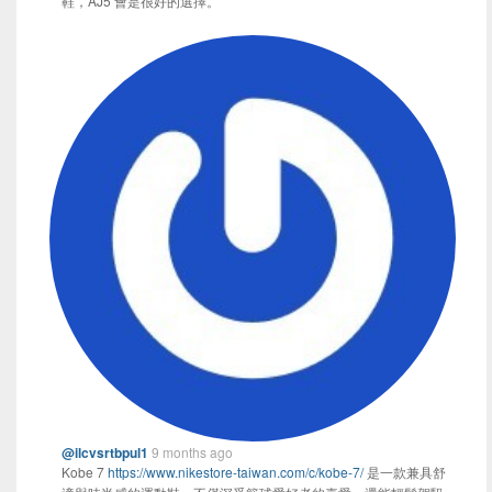
鞋​​，AJ5 會是很好的選擇。
@ilcvsrtbpul1
9 months ago
Kobe 7
https://www.nikestore-taiwan.com/c/kobe-7/
是一款兼具舒