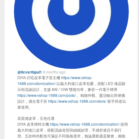
@ilcvsrtbpul1
8 months ago
DIYA 叮啞皮革電子菸主機
https://www.vshop-
1688.com/atomization/
以義大利進口皮革包覆，搭配 LED 液晶顯
示與流線設計，支援 8W / 10W 雙檔功率，兼容一代電子煙彈
https://www.vshop-1688.com/pods/
。精緻外觀、靈活輸出與便攜
設計，適合電子菸
https://www.vshop-1688.com/store/
新手與老玩
家使用。
高質感皮革，五色任選
DIYA 皮革煙桿主機
https://www.vshop-1688.com/atomization/
採用
義大利進口皮革，搭配流線造型與細膩紋理，手感舒適且不易打
滑。五款時尚配色可滿足不同風格需求，無論通勤還是聚會，都能