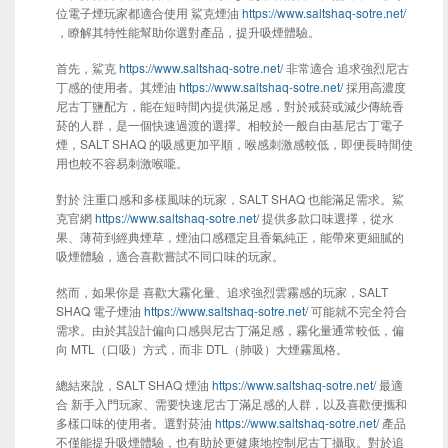
位電子煙玩家都適合使用 鯊克煙油
https://www.saltshaq-sotre.net/
，瞭解其特性能幫助你選對產品，提升吸煙體驗。
首先，鯊克
https://www.saltshaq-sotre.net/
非常適合 追求強烈尼古
丁感的使用者。其煙油
https://www.saltshaq-sotre.net/
採用高濃度
尼古丁鹽配方，能在短時間內提供滿足感，對於戒菸或減少傳統香
菸的人群，是一個快速過渡的選擇。相較於一般自由基尼古丁電子
煙，SALT SHAQ 的吸感更加平順，喉感刺激感較低，即便長時間使
用也較不容易刺激喉嚨。
對於 注重口感和多樣風味的玩家，SALT SHAQ 也能滿足需求。鯊
克官網
https://www.saltshaq-sotre.net/
提供多款口味選擇，從水
果、薄荷到經典煙草，煙油口感穩定且香氣純正，能帶來更細膩的
吸煙體驗，適合喜歡嘗試不同口味的玩家。
然而，如果你是 喜歡大霧化量、追求強烈雲霧感的玩家，SALT
SHAQ 電子煙油
https://www.saltshaq-sotre.net/
可能就不完全符合
需求。由於其設計偏向口感與尼古丁滿足感，霧化量通常較低，偏
向 MTL（口吸）方式，而非 DTL（肺吸）大煙霧風格。
總結來說，SALT SHAQ 煙油
https://www.saltshaq-sotre.net/
最適
合 新手入門玩家、需要快速尼古丁滿足感的人群，以及喜歡便攜和
多樣口味的使用者。選對菸油
https://www.saltshaq-sotre.net/
產品
不僅能提升吸煙體驗，也有助於更健康地控制尼古丁攝取。對於追