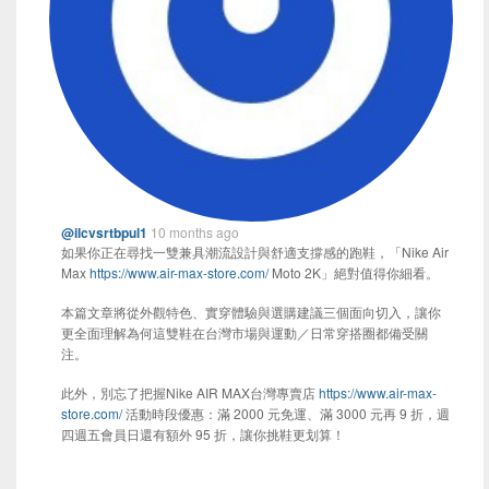
@ilcvsrtbpul1
10 months ago
如果你正在尋找一雙兼具潮流設計與舒適支撐感的跑鞋，「Nike Air
Max
https://www.air-max-store.com/
Moto 2K」絕對值得你細看。
本篇文章將從外觀特色、實穿體驗與選購建議三個面向切入，讓你
更全面理解為何這雙鞋在台灣市場與運動／日常穿搭圈都備受關
注。
此外，別忘了把握Nike AIR MAX台灣專賣店
https://www.air-max-
store.com/
活動時段優惠：滿 2000 元免運、滿 3000 元再 9 折，週
四週五會員日還有額外 95 折，讓你挑鞋更划算！