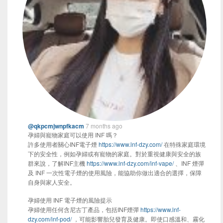
@qkpcmjwnpfkacm
7 months ago
孕婦與寵物家庭可以使用 INF 嗎？
許多使用者關心INF電子煙
https://www.lnf-dzy.com/
在特殊家庭環境
下的安全性，例如孕婦或有寵物的家庭。對於重視健康與安全的族
群來說，了解INF主機
https://www.lnf-dzy.com/inf-vape/
、INF 煙彈
及 INF 一次性電子煙的使用風險，能協助你做出適合的選擇，保障
自身與家人安全。
孕婦使用 INF 電子煙的風險提示
孕婦使用任何含尼古丁產品，包括INF煙彈
https://www.lnf-
dzy.com/inf-pod/
，可能影響胎兒發育及健康。即使口感溫和、霧化