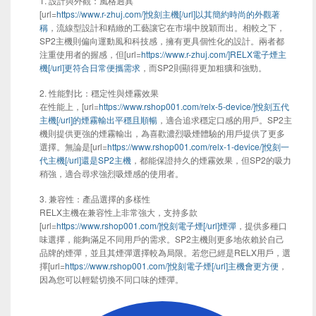
1. 設計與外觀：風格迥異
[url=
https://www.r-zhuj.com/]悅刻主機[/url]以其簡約時尚的外觀著
稱
，流線型設計和精緻的工藝讓它在市場中脫穎而出。相較之下，
SP2主機則偏向運動風和科技感，擁有更具個性化的設計。兩者都
注重使用者的握感，但[url=
https://www.r-zhuj.com/]RELX電子煙主
機[/url]更符合日常便攜需求
，而SP2則顯得更加粗獷和強勁。
2. 性能對比：穩定性與煙霧效果
在性能上，[url=
https://www.rshop001.com/relx-5-device/]悅刻五代
主機[/url]的煙霧輸出平穩且順暢
，適合追求穩定口感的用戶。SP2主
機則提供更強的煙霧輸出，為喜歡濃烈吸煙體驗的用戶提供了更多
選擇。無論是[url=
https://www.rshop001.com/relx-1-device/]悅刻一
代主機[/url]還是SP2主機
，都能保證持久的煙霧效果，但SP2的吸力
稍強，適合尋求強烈吸煙感的使用者。
3. 兼容性：產品選擇的多樣性
RELX主機在兼容性上非常強大，支持多款
[url=
https://www.rshop001.com/]悅刻電子煙[/url]煙彈
，提供多種口
味選擇，能夠滿足不同用戶的需求。SP2主機則更多地依賴於自己
品牌的煙彈，並且其煙彈選擇較為局限。若您已經是RELX用戶，選
擇[url=
https://www.rshop001.com/]悅刻電子煙[/url]主機會更方便
，
因為您可以輕鬆切換不同口味的煙彈。