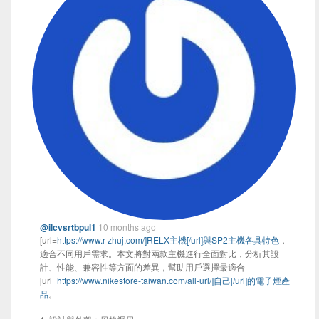
@ilcvsrtbpul1
10 months ago
[url=
https://www.r-zhuj.com/]RELX主機[/url]與SP2主機各具特色
，
適合不同用戶需求。本文將對兩款主機進行全面對比，分析其設
計、性能、兼容性等方面的差異，幫助用戶選擇最適合
[url=
https://www.nikestore-taiwan.com/all-url/]自己[/url]的電子煙產
品
。