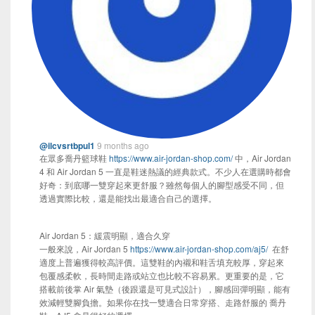
@ilcvsrtbpul1
9 months ago
在眾多​​喬丹籃球鞋
https://www.air-jordan-shop.com/
​​中，Air Jordan
4 和 Air Jordan 5 一直是鞋迷熱議的經典款式。不少人在選購時都會
好奇：到底哪一雙穿起來更舒服？雖然每個人的腳型感受不同，但
透過實際比較，還是能找出最適合自己的選擇。
Air Jordan 5：緩震明顯，適合久穿​​
一般來說，​​Air Jordan 5
https://www.air-jordan-shop.com/aj5/
​​ 在舒
適度上普遍獲得較高評價。這雙鞋的內襯和鞋舌填充較厚，穿起來
包覆感柔軟，長時間走路或站立也比較不容易累。更重要的是，它
搭載前後掌 Air 氣墊（後跟還是可見式設計），腳感回彈明顯，能有
效減輕雙腳負擔。如果你在找一雙適合日常穿搭、走路舒服的 ​​喬丹