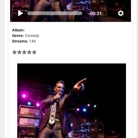
-00:31
Album:
Genre:
Comedy
Streams:
149