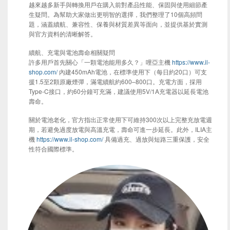
越來越多新手與轉換用戶在購入前對產品性能、保固與使用細節產
生疑問。為幫助大家做出更明智的選擇，我們整理了10個高頻問
題，涵蓋續航、兼容性、保養與材質差異等面向，並提供基於實測
與官方資料的清晰解答。
續航、充電與電池壽命相關疑問
許多用戶首先關心「一顆電池能用多久？」哩亞主機
https://www.il-
shop.com/
內建450mAh電池，在標準使用下（每日約20口）可支
援1.5至2顆原廠煙彈，滿電續航約600–800口。充電方面，採用
Type-C接口，約60分鐘可充滿，建議使用5V/1A充電器以延長電池
壽命。
關於電池老化，官方指出正常使用下可維持300次以上完整充放電週
期，若避免過度放電與高溫充電，壽命可進一步延長。此外，ILIA主
機
https://www.il-shop.com/
具備過充、過放與短路三重保護，安全
性符合國際標準。