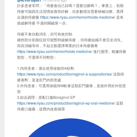
@ilcvsrtbpul1
許多患者常問：「痔瘡會自己好嗎？需要治療嗎？」事實上，初期
痔瘡可能因生活習慣改善而紓解，但多數情況需要積極治療。選擇
合適的痔瘡藥
https://www.riyau.com/hemorrhoids-medicine/
是有
效緩解痔瘡 不適的關鍵第一步。
痔瘡不會自動消失，但可有效控制
雖然部分初期症狀可能暫時緩解痔瘡 ，但痔瘡組織不會完全消失。
與其消極等待，不如主動選擇專業的日本痔瘡藥膏
https://www.riyau.com/hemorrhoids-medicine/
進行護理。根據痔瘡
類型，可選擇不同劑型：
1.內痔患者：適合使用保能痔A栓劑
https://www.riyau.com/product/borraginol-a-suppositories/
這類痔
瘡塞劑，直達肛門內部患處
2.外痔患者：可選用保能痔M軟膏這類肛門藥膏，直接作用於外部患
部
3.綜合調理：搭配口服Boraginol EP
https://www.riyau.com/product/borraginol-ep-oral-medicine/
這類
痔瘡口服藥，從體內改善循環