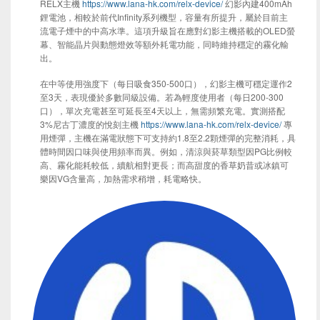
RELX主機
https://www.lana-hk.com/relx-device/
幻影內建400mAh
鋰電池，相較於前代Infinity系列機型，容量有所提升，屬於目前主
流電子煙中的中高水準。這項升級旨在應對幻影主機搭載的OLED螢
幕、智能晶片與動態燈效等額外耗電功能，同時維持穩定的霧化輸
出。
在中等使用強度下（每日吸食350-500口），幻影主機可穩定運作2
至3天，表現優於多數同級設備。若為輕度使用者（每日200-300
口），單次充電甚至可延長至4天以上，無需頻繁充電。實測搭配
3%尼古丁濃度的悅刻主機
https://www.lana-hk.com/relx-device/
專
用煙彈，主機在滿電狀態下可支持約1.8至2.2顆煙彈的完整消耗，具
體時間因口味與使用頻率而異。例如，清涼與菸草類型因PG比例較
高、霧化能耗較低，續航相對更長；而高甜度的香草奶昔或冰鎮可
樂因VG含量高，加熱需求稍增，耗電略快。